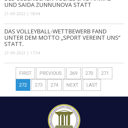
UND SAIDA ZUNNUNOVA STATT
21-09-2022 | 18:04
DAS VOLLEYBALL-WETTBEWERB FAND
UNTER DEM MOTTO „SPORT VEREINT UNS“
STATT.
21-09-2022 | 17:54
FIRST
PREVIOUS
269
270
271
272
273
274
NEXT
LAST