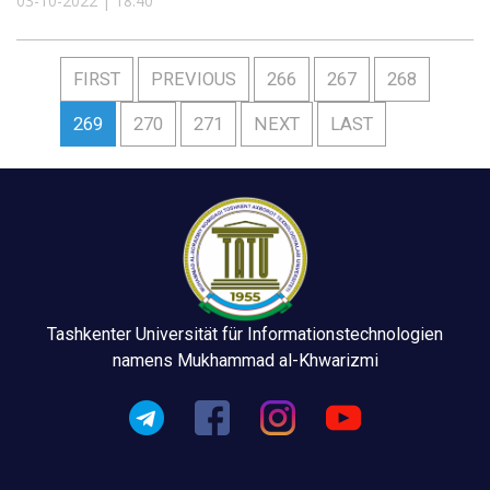
03-10-2022 | 18:40
FIRST
PREVIOUS
266
267
268
269
270
271
NEXT
LAST
Tashkenter Universität für Informationstechnologien
namens Mukhammad al-Khwarizmi