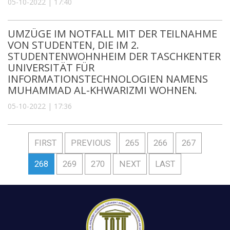
05-10-2022 | 17:40
UMZÜGE IM NOTFALL MIT DER TEILNAHME
VON STUDENTEN, DIE IM 2.
STUDENTENWOHNHEIM DER TASCHKENTER
UNIVERSITÄT FÜR
INFORMATIONSTECHNOLOGIEN NAMENS
MUHAMMAD AL-KHWARIZMI WOHNEN.
05-10-2022 | 17:36
FIRST
PREVIOUS
265
266
267
268
269
270
NEXT
LAST