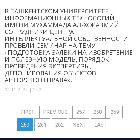
В ТАШКЕНТСКОМ УНИВЕРСИТЕТЕ
ИНФОРМАЦИОННЫХ ТЕХНОЛОГИЙ
ИМЕНИ МУХАММАДА АЛ-ХОРАЗМИЙ
СОТРУДНИКИ ЦЕНТРА
ИНТЕЛЛЕКТУАЛЬНОЙ СОБСТВЕННОСТИ
ПРОВЕЛИ СЕМИНАР НА ТЕМУ
«ПОДГОТОВКА ЗАЯВКИ НА ИЗОБРЕТЕНИЕ
И ПОЛЕЗНУЮ МОДЕЛЬ, ПОРЯДОК
ПРОВЕДЕНИЯ ЭКСПЕРТИЗЫ,
ДЕПОНИРОВАНИЯ ОБЪЕКТОВ
АВТОРСКОГО ПРАВА».
04-11-2022 | 14:20
FIRST
PREVIOUS
257
258
259
260
261
262
NEXT
LAST