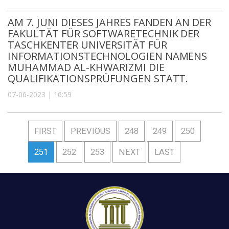
AM 7. JUNI DIESES JAHRES FANDEN AN DER
FAKULTÄT FÜR SOFTWARETECHNIK DER
TASCHKENTER UNIVERSITÄT FÜR
INFORMATIONSTECHNOLOGIEN NAMENS
MUHAMMAD AL-KHWARIZMI DIE
QUALIFIKATIONSPRÜFUNGEN STATT.
07-06-2023 | 16:59
FIRST
PREVIOUS
248
249
250
251
252
253
NEXT
LAST