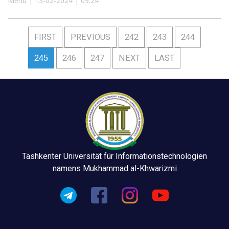
Menu | 13-02-2024 | 09:24
FIRST
PREVIOUS
242
243
244
245
246
247
NEXT
LAST
Tashkenter Universität für Informationstechnologien
namens Mukhammad al-Khwarizmi