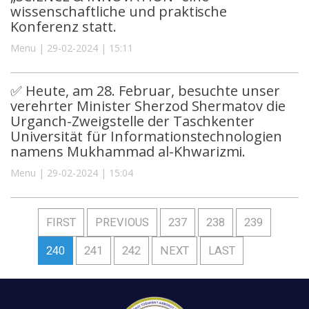
wissenschaftliche und praktische
Konferenz statt.
Menu | 29-02-2024 | 15:11
✅ Heute, am 28. Februar, besuchte unser
verehrter Minister Sherzod Shermatov die
Urganch-Zweigstelle der Taschkenter
Universität für Informationstechnologien
namens Mukhammad al-Khwarizmi.
Menu | 29-02-2024 | 15:04
FIRST
PREVIOUS
237
238
239
240
241
242
NEXT
LAST