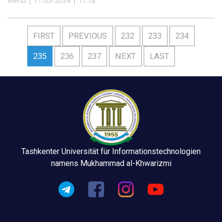
Menu | 11-03-2024 | 11:18
FIRST
PREVIOUS
232
233
234
235
236
237
NEXT
LAST
Tashkenter Universität für Informationstechnologien
namens Mukhammad al-Khwarizmi