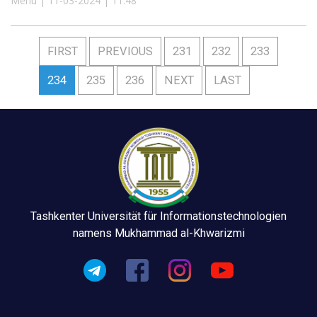
Menu | 11-03-2024 | 11:48
FIRST
PREVIOUS
231
232
233
234
235
236
NEXT
LAST
Tashkenter Universität für Informationstechnologien
namens Mukhammad al-Khwarizmi