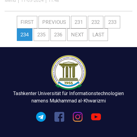
Menu | 11-03-2024 | 11:48
FIRST
PREVIOUS
231
232
233
234
235
236
NEXT
LAST
Tashkenter Universität für Informationstechnologien
namens Mukhammad al-Khwarizmi