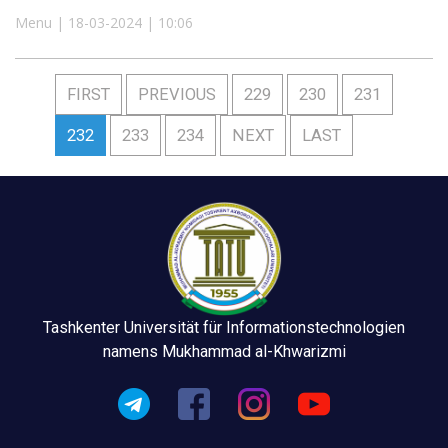
Menu | 18-03-2024 | 10:06
FIRST
PREVIOUS
229
230
231
232
233
234
NEXT
LAST
Tashkenter Universität für Informationstechnologien
namens Mukhammad al-Khwarizmi