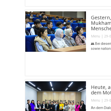
Gestern,
Mukhamm
Menschen
Menu | 29-0
👥 Bei diese
sowie nation
Heute, a
dem Mott
Menu | 29-0
An dem Dialo