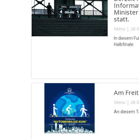
Informa
Minister
statt.
Menu | 28-0
In diesem F
Halbfinale.
Am Freit
Menu | 28-0
An diesem Ta