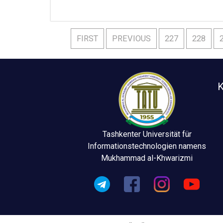
FIRST
PREVIOUS
227
228
K
Tashkenter Universität für
Informationstechnologien namens
Mukhammad al-Khwarizmi