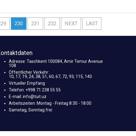
229
230
231
232
NEXT
LAST
ontaktdaten
Adresse: Taschkent 100084, Amir Temur Avenue
108
Öffentlicher Verkehr:
10, 17, 19, 24, 38, 51, 60, 67, 72, 93, 115, 140
Virtueller Empfang
Telefon: +998 71 238 55 55
E-mail: info@tuit.uz
Arbeitszeiten: Montag - Freitag 8:30 - 18:00
Samstag, Sonntag frei