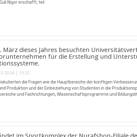
i Nigor erschafft, teil.
 März dieses Jahres besuchten Universitätsver
orunternehmen für die Erstellung und Unterst
tionssysteme.
3-2024 | 10:32
diskutierten die Fragen wie die Hauptbereiche der künftigen Verbesseru
und Produktion und der Einbeziehung von Studenten in die Produktionsp
bereiche und Fachrichtungen, Wissenschaftsprogramme und Bildungsli
uf dem Bedarf des Unternehmens an Fachkräften.
findet im Sportkomplex der Nurafshon-Filiale d