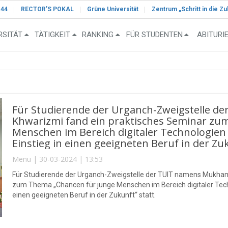
-44
RECTOR’S POKAL
Grüne Universität
Zentrum „Schritt in die Zu
RSITÄT
TÄTIGKEIT
RANKING
FÜR STUDENTEN
ABITURI
Für Studierende der Urganch-Zweigstelle 
Khwarizmi fand ein praktisches Seminar zu
Menschen im Bereich digitaler Technologie
Einstieg in einen geeigneten Beruf in der Zuk
Menu | 30-03-2024 | 13:53
Für Studierende der Urganch-Zweigstelle der TUIT namens Mukha
zum Thema „Chancen für junge Menschen im Bereich digitaler Tech
einen geeigneten Beruf in der Zukunft“ statt.