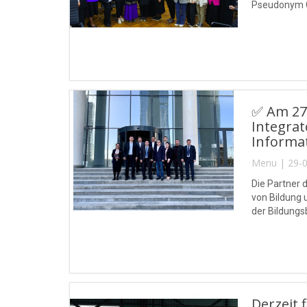
Pseudonym Gul
✅ Am 27.
Integrat
Informa
Menu | 29-0
Die Partner 
von Bildung 
der Bildungs
basierend a
Derzeit 