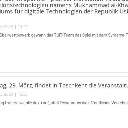
tionstechnologien namens Mukhammad al-Khwar
iums für digitale Technologien der Republik Usb
3-2024 | 13:41
ußballwettbewerb gewann das TUIT-Team das Spiel mit dem Syrdarya-Te
ag, 29. März, findet in Taschkent die Veranstalt
3-2024 | 13:36
g fordern wir alle dazu auf, statt Privatautos die öffentlichen Verkehrs