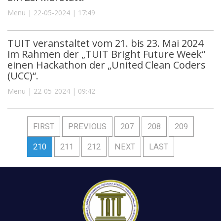
Menu | 22-05-2024 | 17:49
TUIT veranstaltet vom 21. bis 23. Mai 2024
im Rahmen der „TUIT Bright Future Week“
einen Hackathon der „United Clean Coders
(UCC)“.
Menu | 22-05-2024 | 09:42
FIRST
PREVIOUS
207
208
209
210
211
212
NEXT
LAST