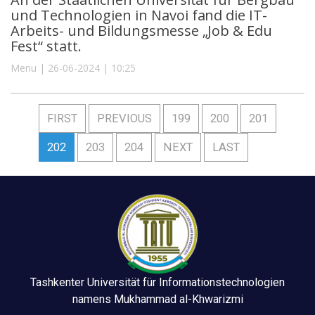
und Technologien in Navoi fand die IT-
Arbeits- und Bildungsmesse „Job & Edu
Fest“ statt.
Menu | 26-06-2024 | 10:25
FIRST
PREVIOUS
199
200
201
202
203
204
NEXT
LAST
Tashkenter Universität für Informationstechnologien
namens Mukhammad al-Khwarizmi