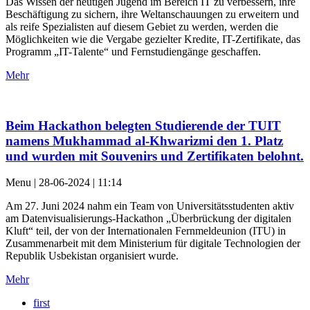
Das Wissen der heutigen Jugend im Bereich IT zu verbessern, ihre
Beschäftigung zu sichern, ihre Weltanschauungen zu erweitern und
als reife Spezialisten auf diesem Gebiet zu werden, werden die
Möglichkeiten wie die Vergabe gezielter Kredite, IT-Zertifikate, das
Programm „IT-Talente“ und Fernstudiengänge geschaffen.
Mehr
Beim Hackathon belegten Studierende der TUIT
namens Mukhammad al-Khwarizmi den 1. Platz
und wurden mit Souvenirs und Zertifikaten belohnt.
Menu | 28-06-2024 | 11:14
Am 27. Juni 2024 nahm ein Team von Universitätsstudenten aktiv
am Datenvisualisierungs-Hackathon „Überbrückung der digitalen
Kluft“ teil, der von der Internationalen Fernmeldeunion (ITU) in
Zusammenarbeit mit dem Ministerium für digitale Technologien der
Republik Usbekistan organisiert wurde.
Mehr
first