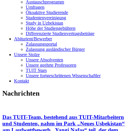
Austauschprogramm
Umfragen
Ökoaktive Studierende
Studentenvereinigung
Study in Uzbekistan
Höhe der Studiengebühren
Differenzierte Studienvertragsbeträge
Abiturient/Bewerber
Zulassungsportal
Zulassung ausländischer Bürger
Unsere Stolze
Unsere Absolventen
Unsere geehrte Professoren
TUIT Stars
Unsere fortgeschrittenen Wissenschaftler
Kontakt
Nachrichten
Das TUIT-Team, bestehend aus TUIT-Mitarbeitern
und Studenten, nahm im Park „Neues Usbekistan“
am Laufwettbewerb „Yangi Nafas“ teil, der dem