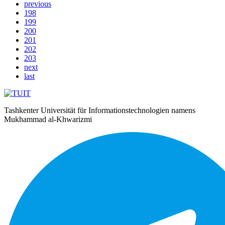
previous
198
199
200
201
202
203
next
last
Tashkenter Universität für Informationstechnologien namens
Mukhammad al-Khwarizmi