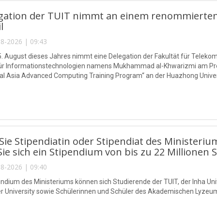
egation der TUIT nimmt an einem renommierten
l
8-2026 | 09:43
5. August dieses Jahres nimmt eine Delegation der Fakultät für Telek
 für Informationstechnologien namens Mukhammad al-Khwarizmi am P
l Asia Advanced Computing Training Program“ an der Huazhong Universi
ie Stipendiatin oder Stipendiat des Ministeriu
Sie sich ein Stipendium von bis zu 22 Millionen 
8-2026 | 09:40
endium des Ministeriums können sich Studierende der TUIT, der Inha Univ
r University sowie Schülerinnen und Schüler des Akademischen Lyzeu