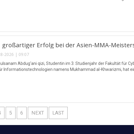
 großartiger Erfolg bei der Asien-MMA-Meister
8-2026 | 09:07
lsanam Abdug‘ani qizi, Studentin im 3. Studienjahr der Fakultät für Cy
für Informationstechnologien namens Mukhammad al-Khwarizmi, hat eine
4
5
6
NEXT
LAST