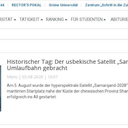
-44
RECTOR’S POKAL
Grüne Universität
Zentrum „Schritt in die Zu
RSITÄT
TÄTIGKEIT
RANKING
FÜR STUDENTEN
ABITURI
Historischer Tag: Der usbekische Satellit „S
Umlaufbahn gebracht
Menu | 05-08-2026 | 10:07
Am 5. August wurde der hyperspektrale Satellit „Samarqand-2028
maritimen Startplatz nahe der Küste der chinesischen Provinz S
erfolgreich ins All gestartet.