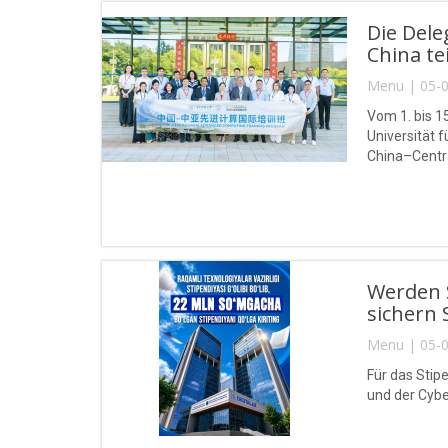
Die Del
China tei
Menu | 05-0
Vom 1. bis 1
Universität
China–Centra
Werden S
sichern 
Menu | 05-0
Für das Stip
und der Cybe