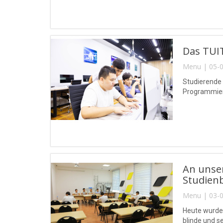
Das TUIT
Menu | 05-0
Studierende
Programmierw
An unse
Studien
Menu | 03-0
Heute wurde
blinde und 