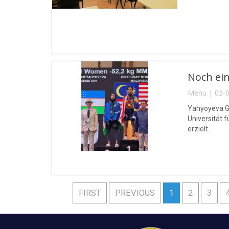
Noch ein
Menu | 03-0
Yahyoyeva Gu
Universität 
erzielt.
FIRST
PREVIOUS
1
2
3