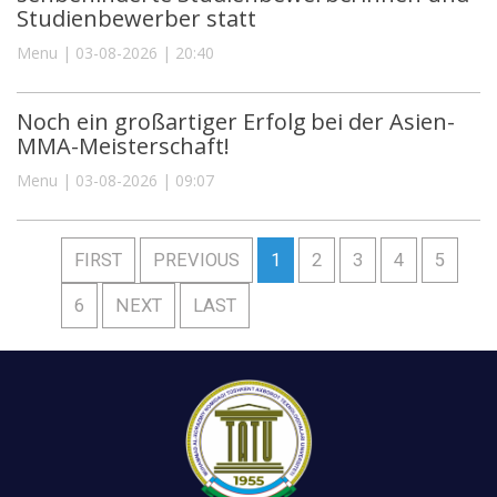
Studienbewerber statt
Menu | 03-08-2026 | 20:40
Noch ein großartiger Erfolg bei der Asien-
MMA-Meisterschaft!
Menu | 03-08-2026 | 09:07
FIRST
PREVIOUS
1
2
3
4
5
6
NEXT
LAST