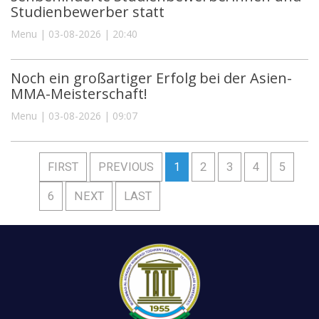
Studienbewerber statt
Menu | 03-08-2026 | 20:40
Noch ein großartiger Erfolg bei der Asien-
MMA-Meisterschaft!
Menu | 03-08-2026 | 09:07
FIRST
PREVIOUS
1
2
3
4
5
6
NEXT
LAST