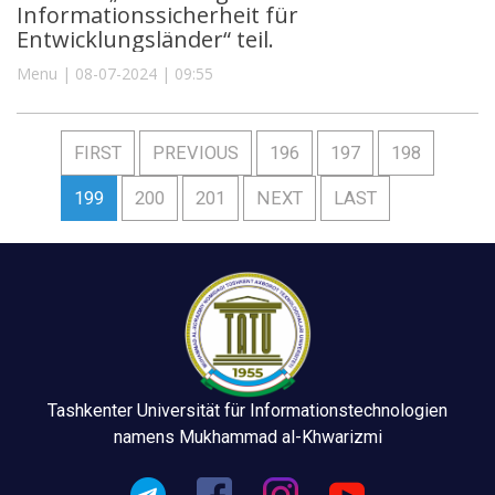
Informationssicherheit für
Entwicklungsländer“ teil.
Menu | 08-07-2024 | 09:55
FIRST
PREVIOUS
196
197
198
199
200
201
NEXT
LAST
Tashkenter Universität für Informationstechnologien
namens Mukhammad al-Khwarizmi