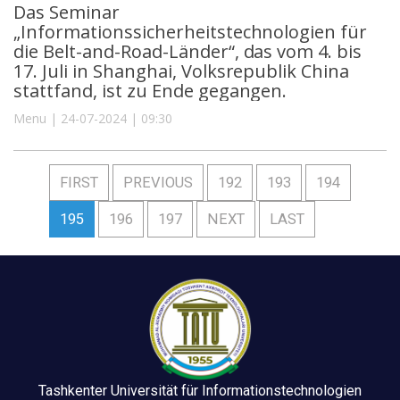
Das Seminar
„Informationssicherheitstechnologien für
die Belt-and-Road-Länder“, das vom 4. bis
17. Juli in Shanghai, Volksrepublik China
stattfand, ist zu Ende gegangen.
Menu | 24-07-2024 | 09:30
FIRST
PREVIOUS
192
193
194
195
196
197
NEXT
LAST
Tashkenter Universität für Informationstechnologien