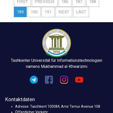
FIRST
PREVIOUS
186
187
188
189
190
191
NEXT
LAST
Tashkenter Universität für Informationstechnologien
namens Mukhammad al-Khwarizmi
Kontaktdaten
Adresse: Taschkent 100084, Amir Temur Avenue 108
Öffentlicher Verkehr: