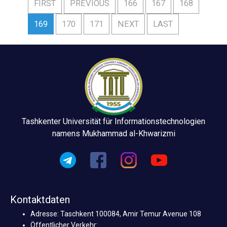
FIRST
PREVIOUS
166
167
168
169
170
171
NEXT
LAST
Tashkenter Universität für Informationstechnologien
namens Mukhammad al-Khwarizmi
Kontaktdaten
Adresse: Taschkent 100084, Amir Temur Avenue 108
Öffentlicher Verkehr: