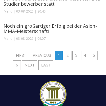
Studienbewerber statt
Menu | 03-08-2026 | 20:40
Noch ein großartiger Erfolg bei der Asien-
MMA-Meisterschaft!
Menu | 03-08-2026 | 09:07
FIRST
PREVIOUS
1
2
3
4
5
6
NEXT
LAST