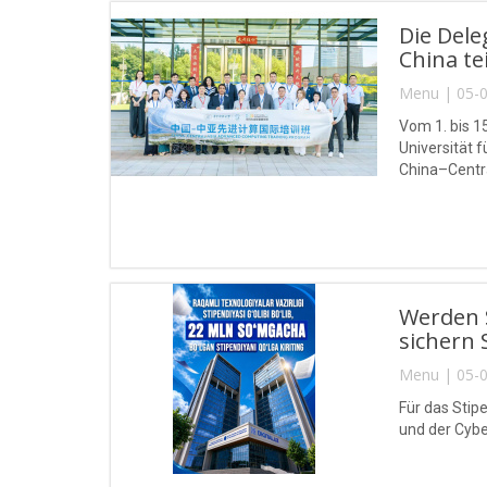
Die Del
China tei
Menu | 05-0
Vom 1. bis 1
Universität
China–Centra
Werden S
sichern 
Menu | 05-0
Für das Stip
und der Cybe