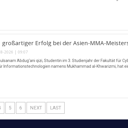
 großartiger Erfolg bei der Asien-MMA-Meister
8-2026 | 09:07
lsanam Abdug‘ani qizi, Studentin im 3. Studienjahr der Fakultät für Cy
für Informationstechnologien namens Mukhammad al-Khwarizmi, hat eine
4
5
6
NEXT
LAST