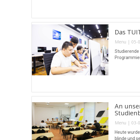
Das TUIT
Menu | 05-0
Studierende
Programmierw
An unse
Studien
Menu | 03-0
Heute wurde
blinde und 