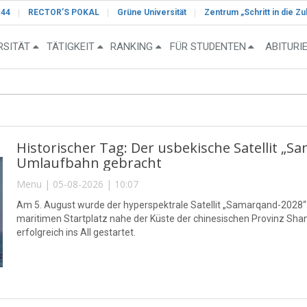
-44
RECTOR’S POKAL
Grüne Universität
Zentrum „Schritt in die Zu
RSITÄT
TÄTIGKEIT
RANKING
FÜR STUDENTEN
ABITURI
Historischer Tag: Der usbekische Satellit „S
Umlaufbahn gebracht
Menu | 05-08-2026 | 10:07
Am 5. August wurde der hyperspektrale Satellit „Samarqand-2028
maritimen Startplatz nahe der Küste der chinesischen Provinz S
erfolgreich ins All gestartet.