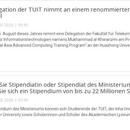
egation der TUIT nimmt an einem renommierten
l
8-2026 | 09:43
5. August dieses Jahres nimmt eine Delegation der Fakultät für Telek
 für Informationstechnologien namens Mukhammad al-Khwarizmi am P
l Asia Advanced Computing Training Program“ an der Huazhong Universi
ie Stipendiatin oder Stipendiat des Ministeriu
Sie sich ein Stipendium von bis zu 22 Millionen 
8-2026 | 09:40
endium des Ministeriums können sich Studierende der TUIT, der Inha Univ
r University sowie Schülerinnen und Schüler des Akademischen Lyzeu