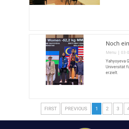
Noch ein
Menu | 03-0
Yahyoyeva Gu
Universität 
erzielt.
FIRST
PREVIOUS
1
2
3