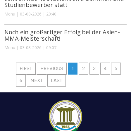
Studienbewerber statt
Menu | 03-08-2026 | 20:40
Noch ein großartiger Erfolg bei der Asien-
MMA-Meisterschaft!
Menu | 03-08-2026 | 09:07
FIRST
PREVIOUS
1
2
3
4
5
6
NEXT
LAST