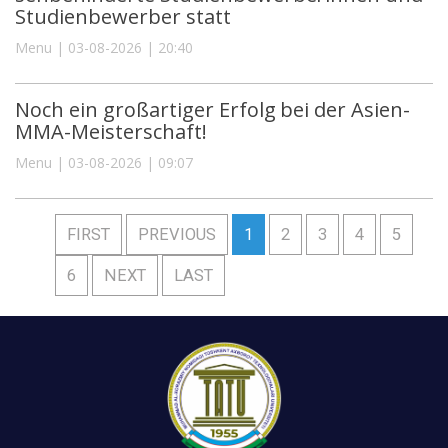
Studienbewerber statt
Menu | 03-08-2026 | 20:40
Noch ein großartiger Erfolg bei der Asien-
MMA-Meisterschaft!
Menu | 03-08-2026 | 09:07
FIRST
PREVIOUS
1
2
3
4
5
6
NEXT
LAST