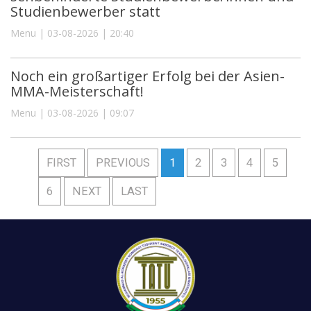
Studienbewerber statt
Menu | 03-08-2026 | 20:40
Noch ein großartiger Erfolg bei der Asien-
MMA-Meisterschaft!
Menu | 03-08-2026 | 09:07
FIRST
PREVIOUS
1
2
3
4
5
6
NEXT
LAST