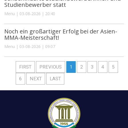
Studienbewerber statt
Menu | 03-08-2026 | 20:40
Noch ein großartiger Erfolg bei der Asien-
MMA-Meisterschaft!
Menu | 03-08-2026 | 09:07
FIRST
PREVIOUS
1
2
3
4
5
6
NEXT
LAST