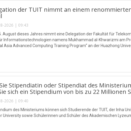
egation der TUIT nimmt an einem renommierten
l
8-2026 | 09:43
5. August dieses Jahres nimmt eine Delegation der Fakultät für Telek
 für Informationstechnologien namens Mukhammad al-Khwarizmi am P
l Asia Advanced Computing Training Program“ an der Huazhong Universi
ie Stipendiatin oder Stipendiat des Ministeriu
Sie sich ein Stipendium von bis zu 22 Millionen 
8-2026 | 09:40
endium des Ministeriums können sich Studierende der TUIT, der Inha Univ
r University sowie Schülerinnen und Schüler des Akademischen Lyzeu