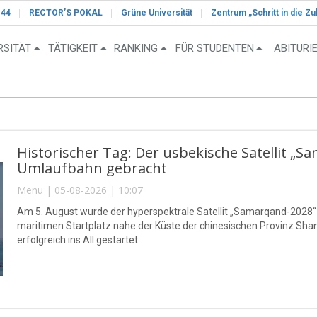
-44
RECTOR’S POKAL
Grüne Universität
Zentrum „Schritt in die Zu
RSITÄT
TÄTIGKEIT
RANKING
FÜR STUDENTEN
ABITURI
Historischer Tag: Der usbekische Satellit „S
Umlaufbahn gebracht
Menu | 05-08-2026 | 10:07
Am 5. August wurde der hyperspektrale Satellit „Samarqand-2028
maritimen Startplatz nahe der Küste der chinesischen Provinz S
erfolgreich ins All gestartet.