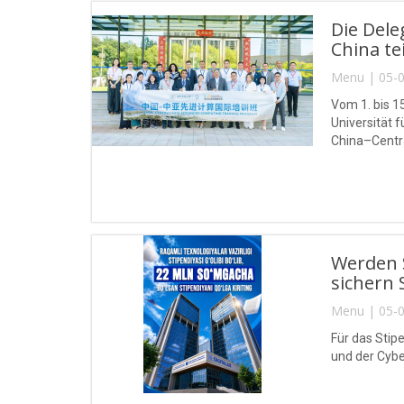
Die Del
China tei
Menu | 05-0
Vom 1. bis 1
Universität
China–Centra
Werden S
sichern 
Menu | 05-0
Für das Stip
und der Cybe