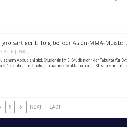
 großartiger Erfolg bei der Asien-MMA-Meister
8-2026 | 09:07
lsanam Abdug‘ani qizi, Studentin im 3. Studienjahr der Fakultät für Cy
für Informationstechnologien namens Mukhammad al-Khwarizmi, hat eine
4
5
6
NEXT
LAST