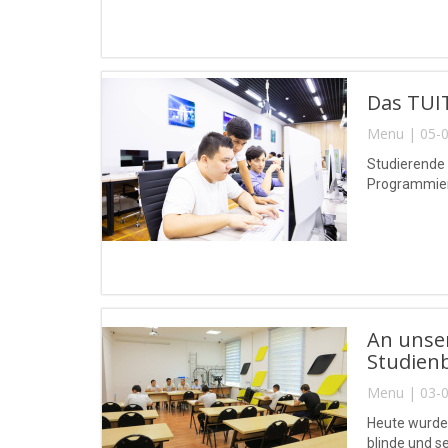
Das TUIT
Menu | 05-0
Studierende
Programmierw
An unse
Studien
Menu | 03-0
Heute wurde
blinde und 