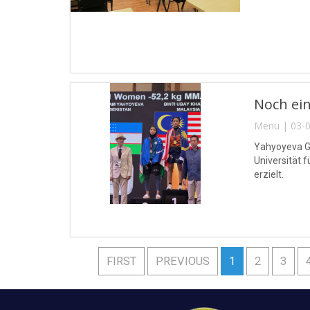
Noch ein
Menu | 03-0
Yahyoyeva Gu
Universität 
erzielt.
FIRST
PREVIOUS
1
2
3