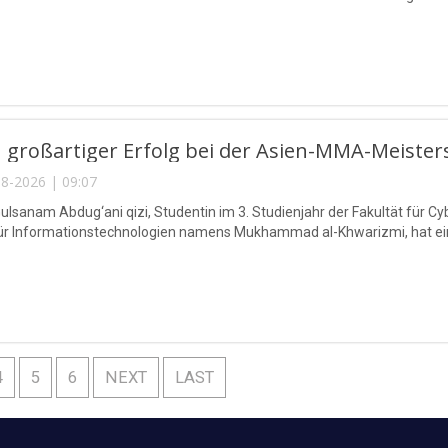
 großartiger Erfolg bei der Asien-MMA-Meister
8-2026 | 09:07
lsanam Abdug‘ani qizi, Studentin im 3. Studienjahr der Fakultät für Cy
für Informationstechnologien namens Mukhammad al-Khwarizmi, hat eine
4
5
6
NEXT
LAST