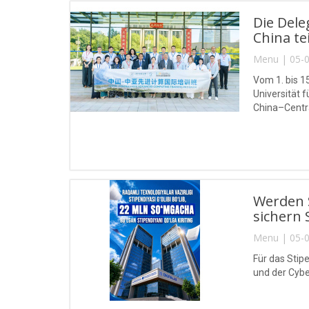
Die Del
China tei
Menu | 05-0
Vom 1. bis 1
Universität
China–Centra
Werden S
sichern 
Menu | 05-0
Für das Stip
und der Cybe