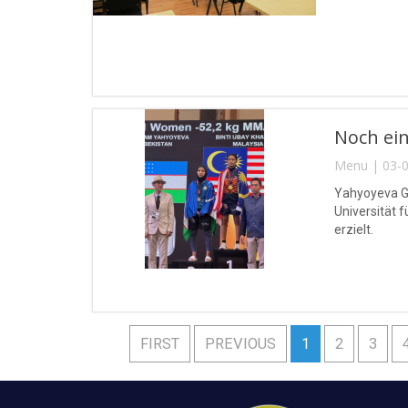
Noch ein
Menu | 03-0
Yahyoyeva Gu
Universität 
erzielt.
FIRST
PREVIOUS
1
2
3