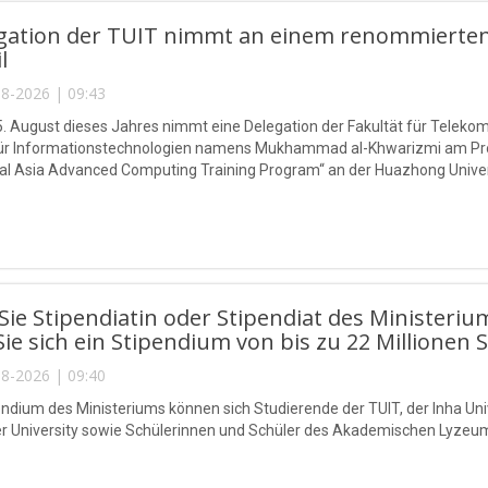
egation der TUIT nimmt an einem renommierten
l
8-2026 | 09:43
5. August dieses Jahres nimmt eine Delegation der Fakultät für Telek
 für Informationstechnologien namens Mukhammad al-Khwarizmi am P
l Asia Advanced Computing Training Program“ an der Huazhong Universi
ie Stipendiatin oder Stipendiat des Ministeriu
Sie sich ein Stipendium von bis zu 22 Millionen 
8-2026 | 09:40
endium des Ministeriums können sich Studierende der TUIT, der Inha Univ
r University sowie Schülerinnen und Schüler des Akademischen Lyzeu