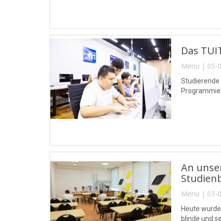
Das TUIT
Menu | 05-0
Studierende
Programmierw
An unse
Studien
Menu | 03-0
Heute wurde
blinde und 