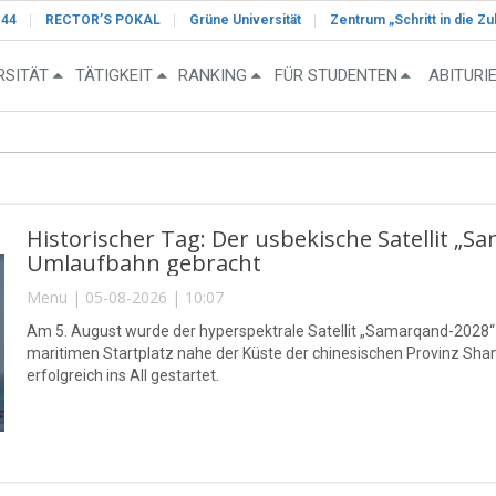
-44
RECTOR’S POKAL
Grüne Universität
Zentrum „Schritt in die Zu
RSITÄT
TÄTIGKEIT
RANKING
FÜR STUDENTEN
ABITURI
Historischer Tag: Der usbekische Satellit „S
Umlaufbahn gebracht
Menu | 05-08-2026 | 10:07
Am 5. August wurde der hyperspektrale Satellit „Samarqand-2028
maritimen Startplatz nahe der Küste der chinesischen Provinz S
erfolgreich ins All gestartet.