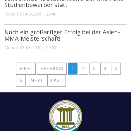
Studienbewerber statt
Menu | 03-08-2026 | 20:40
Noch ein großartiger Erfolg bei der Asien-
MMA-Meisterschaft!
Menu | 03-08-2026 | 09:07
FIRST
PREVIOUS
1
2
3
4
5
6
NEXT
LAST