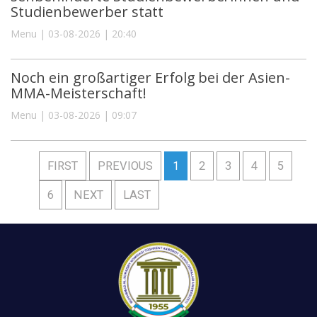
Studienbewerber statt
Menu | 03-08-2026 | 20:40
Noch ein großartiger Erfolg bei der Asien-
MMA-Meisterschaft!
Menu | 03-08-2026 | 09:07
FIRST
PREVIOUS
1
2
3
4
5
6
NEXT
LAST