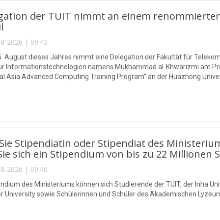
egation der TUIT nimmt an einem renommierten
l
8-2026 | 09:43
5. August dieses Jahres nimmt eine Delegation der Fakultät für Telek
 für Informationstechnologien namens Mukhammad al-Khwarizmi am P
l Asia Advanced Computing Training Program“ an der Huazhong Universi
ie Stipendiatin oder Stipendiat des Ministeriu
Sie sich ein Stipendium von bis zu 22 Millionen 
8-2026 | 09:40
endium des Ministeriums können sich Studierende der TUIT, der Inha Univ
r University sowie Schülerinnen und Schüler des Akademischen Lyzeu