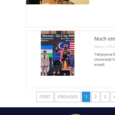
Noch ein
Menu | 03-0
Yahyoyeva Gu
Universität 
erzielt.
FIRST
PREVIOUS
1
2
3