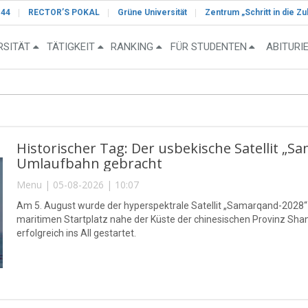
-44
RECTOR’S POKAL
Grüne Universität
Zentrum „Schritt in die Zu
RSITÄT
TÄTIGKEIT
RANKING
FÜR STUDENTEN
ABITURI
Historischer Tag: Der usbekische Satellit „S
Umlaufbahn gebracht
Menu | 05-08-2026 | 10:07
Am 5. August wurde der hyperspektrale Satellit „Samarqand-2028
maritimen Startplatz nahe der Küste der chinesischen Provinz S
erfolgreich ins All gestartet.