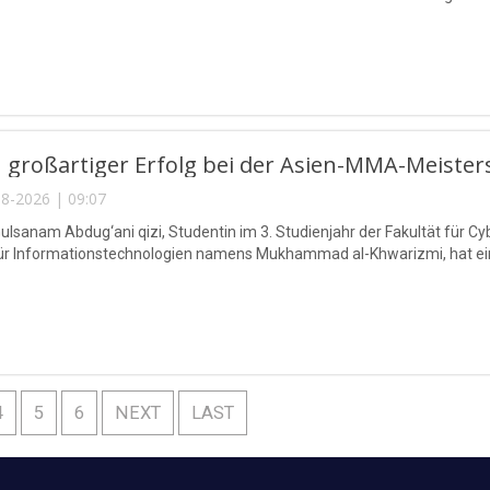
 großartiger Erfolg bei der Asien-MMA-Meister
8-2026 | 09:07
lsanam Abdug‘ani qizi, Studentin im 3. Studienjahr der Fakultät für Cy
für Informationstechnologien namens Mukhammad al-Khwarizmi, hat eine
4
5
6
NEXT
LAST