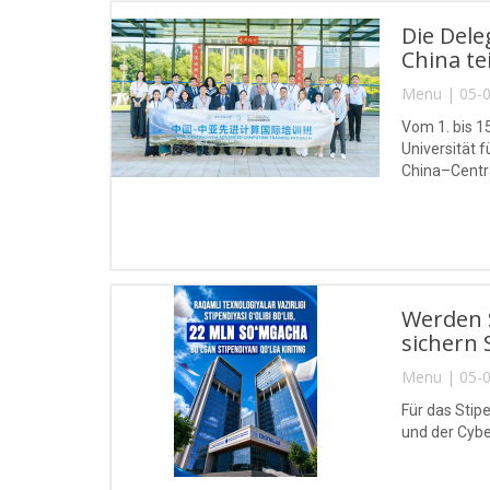
Die Del
China tei
Menu | 05-0
Vom 1. bis 1
Universität
China–Centra
Werden S
sichern 
Menu | 05-0
Für das Stip
und der Cybe