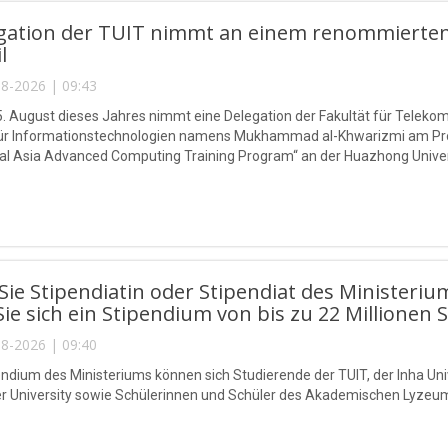
egation der TUIT nimmt an einem renommierten
l
8-2026 | 09:43
5. August dieses Jahres nimmt eine Delegation der Fakultät für Telek
 für Informationstechnologien namens Mukhammad al-Khwarizmi am P
l Asia Advanced Computing Training Program“ an der Huazhong Universi
ie Stipendiatin oder Stipendiat des Ministeriu
Sie sich ein Stipendium von bis zu 22 Millionen 
8-2026 | 09:40
endium des Ministeriums können sich Studierende der TUIT, der Inha Univ
r University sowie Schülerinnen und Schüler des Akademischen Lyzeu