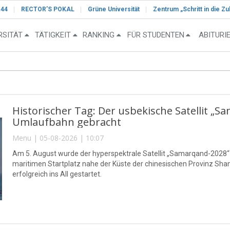
-44
RECTOR’S POKAL
Grüne Universität
Zentrum „Schritt in die Zu
RSITÄT
TÄTIGKEIT
RANKING
FÜR STUDENTEN
ABITURI
Historischer Tag: Der usbekische Satellit „S
Umlaufbahn gebracht
Menu | 05-08-2026 | 10:07
Am 5. August wurde der hyperspektrale Satellit „Samarqand-2028
maritimen Startplatz nahe der Küste der chinesischen Provinz S
erfolgreich ins All gestartet.