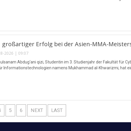
 großartiger Erfolg bei der Asien-MMA-Meister
8-2026 | 09:07
lsanam Abdug‘ani qizi, Studentin im 3. Studienjahr der Fakultät für Cy
für Informationstechnologien namens Mukhammad al-Khwarizmi, hat eine
4
5
6
NEXT
LAST