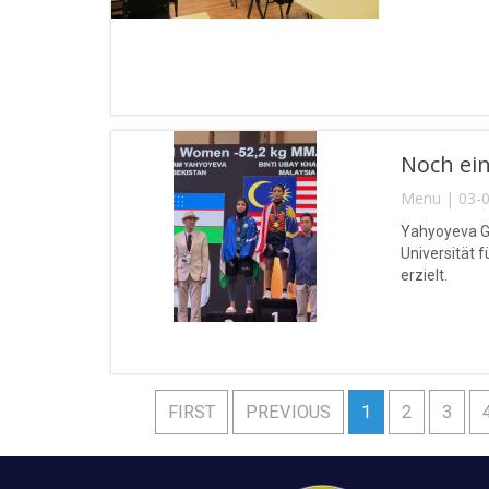
Noch ein
Menu | 03-0
Yahyoyeva Gu
Universität 
erzielt.
FIRST
PREVIOUS
1
2
3