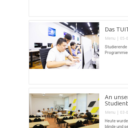
Das TUIT
Menu | 05-0
Studierende
Programmierw
An unse
Studien
Menu | 03-0
Heute wurde
blinde und 