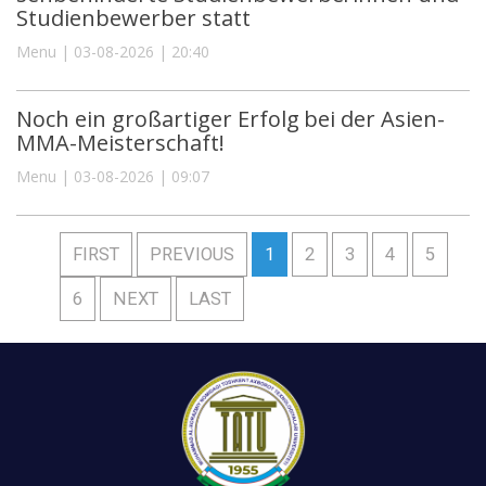
Studienbewerber statt
Menu | 03-08-2026 | 20:40
Noch ein großartiger Erfolg bei der Asien-
MMA-Meisterschaft!
Menu | 03-08-2026 | 09:07
FIRST
PREVIOUS
1
2
3
4
5
6
NEXT
LAST