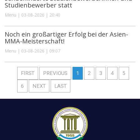
Studienbewerber statt
Menu | 03-08-2026 | 20:40
Noch ein großartiger Erfolg bei der Asien-
MMA-Meisterschaft!
Menu | 03-08-2026 | 09:07
FIRST
PREVIOUS
1
2
3
4
5
6
NEXT
LAST