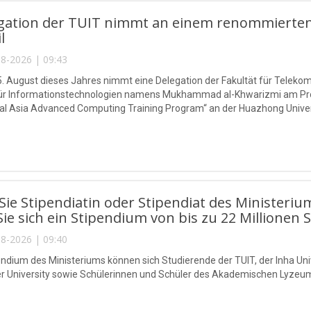
egation der TUIT nimmt an einem renommierten
l
8-2026 | 09:43
5. August dieses Jahres nimmt eine Delegation der Fakultät für Telek
 für Informationstechnologien namens Mukhammad al-Khwarizmi am P
l Asia Advanced Computing Training Program“ an der Huazhong Universi
ie Stipendiatin oder Stipendiat des Ministeriu
Sie sich ein Stipendium von bis zu 22 Millionen 
8-2026 | 09:40
endium des Ministeriums können sich Studierende der TUIT, der Inha Univ
r University sowie Schülerinnen und Schüler des Akademischen Lyzeu