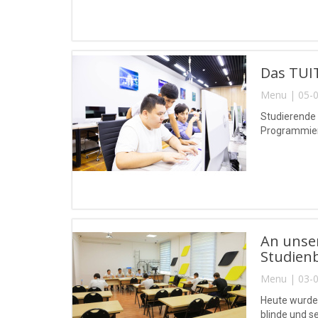
Das TUIT
Menu | 05-0
Studierende
Programmierw
An unse
Studien
Menu | 03-0
Heute wurde
blinde und 