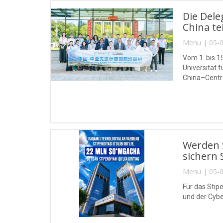
Die Del
China tei
Menu | 05-0
Vom 1. bis 1
Universität
China–Centra
Werden S
sichern 
Menu | 05-0
Für das Stip
und der Cybe