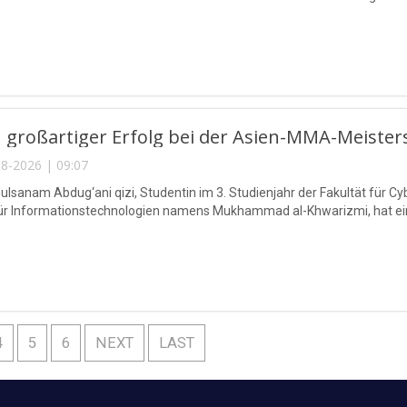
 großartiger Erfolg bei der Asien-MMA-Meister
8-2026 | 09:07
lsanam Abdug‘ani qizi, Studentin im 3. Studienjahr der Fakultät für Cy
für Informationstechnologien namens Mukhammad al-Khwarizmi, hat eine
4
5
6
NEXT
LAST