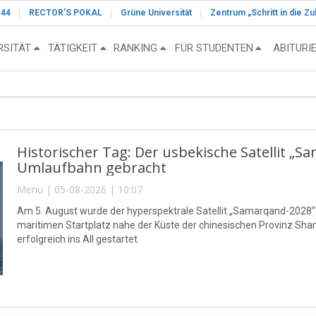
-44
RECTOR’S POKAL
Grüne Universität
Zentrum „Schritt in die Zu
RSITÄT
TÄTIGKEIT
RANKING
FÜR STUDENTEN
ABITURI
Historischer Tag: Der usbekische Satellit „S
Umlaufbahn gebracht
Menu | 05-08-2026 | 10:07
Am 5. August wurde der hyperspektrale Satellit „Samarqand-2028
maritimen Startplatz nahe der Küste der chinesischen Provinz S
erfolgreich ins All gestartet.