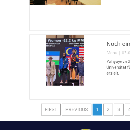
Noch ein
Menu | 03-0
Yahyoyeva Gu
Universität 
erzielt.
FIRST
PREVIOUS
1
2
3