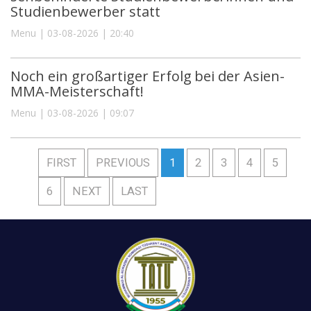
Studienbewerber statt
Menu | 03-08-2026 | 20:40
Noch ein großartiger Erfolg bei der Asien-
MMA-Meisterschaft!
Menu | 03-08-2026 | 09:07
FIRST
PREVIOUS
1
2
3
4
5
6
NEXT
LAST