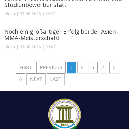
Studienbewerber statt
Menu | 03-08-2026 | 20:40
Noch ein großartiger Erfolg bei der Asien-
MMA-Meisterschaft!
Menu | 03-08-2026 | 09:07
FIRST
PREVIOUS
1
2
3
4
5
6
NEXT
LAST