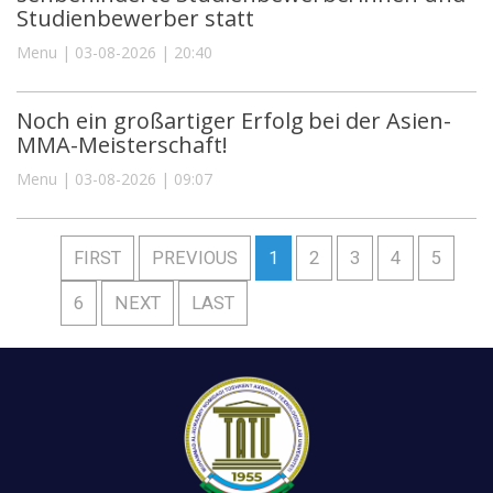
Studienbewerber statt
Menu | 03-08-2026 | 20:40
Noch ein großartiger Erfolg bei der Asien-
MMA-Meisterschaft!
Menu | 03-08-2026 | 09:07
FIRST
PREVIOUS
1
2
3
4
5
6
NEXT
LAST