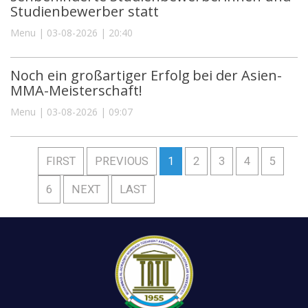
Studienbewerber statt
Menu | 03-08-2026 | 20:40
Noch ein großartiger Erfolg bei der Asien-
MMA-Meisterschaft!
Menu | 03-08-2026 | 09:07
FIRST
PREVIOUS
1
2
3
4
5
6
NEXT
LAST