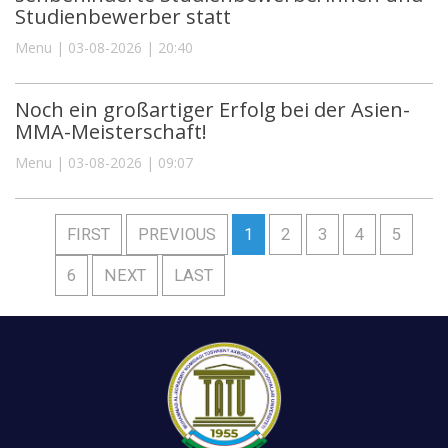
Studienbewerber statt
Menu | 03-08-2026 | 20:40
Noch ein großartiger Erfolg bei der Asien-
MMA-Meisterschaft!
Menu | 03-08-2026 | 09:07
FIRST
PREVIOUS
1
2
3
4
5
6
NEXT
LAST