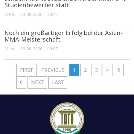
Studienbewerber statt
Menu | 03-08-2026 | 20:40
Noch ein großartiger Erfolg bei der Asien-
MMA-Meisterschaft!
Menu | 03-08-2026 | 09:07
FIRST
PREVIOUS
1
2
3
4
5
6
NEXT
LAST