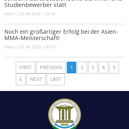
Studienbewerber statt
Menu | 03-08-2026 | 20:40
Noch ein großartiger Erfolg bei der Asien-
MMA-Meisterschaft!
Menu | 03-08-2026 | 09:07
FIRST
PREVIOUS
1
2
3
4
5
6
NEXT
LAST