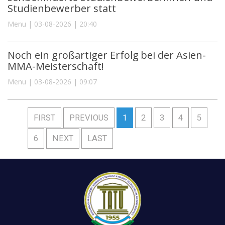
Studienbewerber statt
Menu | 03-08-2026 | 20:40
Noch ein großartiger Erfolg bei der Asien-
MMA-Meisterschaft!
Menu | 03-08-2026 | 09:07
FIRST
PREVIOUS
1
2
3
4
5
6
NEXT
LAST