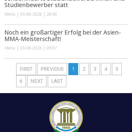
Studienbewerber statt
Menu | 03-08-2026 | 20:40
Noch ein großartiger Erfolg bei der Asien-
MMA-Meisterschaft!
Menu | 03-08-2026 | 09:07
FIRST
PREVIOUS
1
2
3
4
5
6
NEXT
LAST