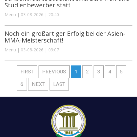
Studienbewerber statt
Menu | 03-08-2026 | 20:40
Noch ein großartiger Erfolg bei der Asien-
MMA-Meisterschaft!
Menu | 03-08-2026 | 09:07
FIRST
PREVIOUS
1
2
3
4
5
6
NEXT
LAST