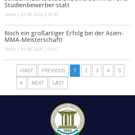
Studienbewerber statt
Menu | 03-08-2026 | 20:40
Noch ein großartiger Erfolg bei der Asien-
MMA-Meisterschaft!
Menu | 03-08-2026 | 09:07
FIRST
PREVIOUS
1
2
3
4
5
6
NEXT
LAST