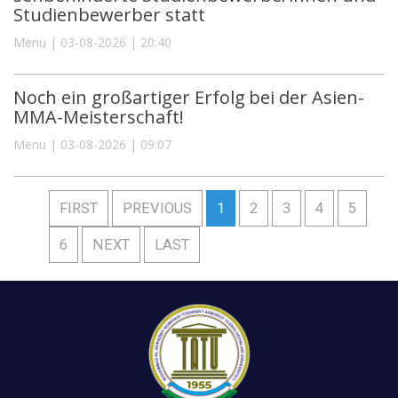
Studienbewerber statt
Menu | 03-08-2026 | 20:40
Noch ein großartiger Erfolg bei der Asien-
MMA-Meisterschaft!
Menu | 03-08-2026 | 09:07
FIRST
PREVIOUS
1
2
3
4
5
6
NEXT
LAST