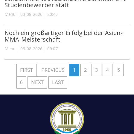
Studienbewerber statt
Menu | 03-08-2026 | 20:40
Noch ein großartiger Erfolg bei der Asien-
MMA-Meisterschaft!
Menu | 03-08-2026 | 09:07
FIRST
PREVIOUS
1
2
3
4
5
6
NEXT
LAST